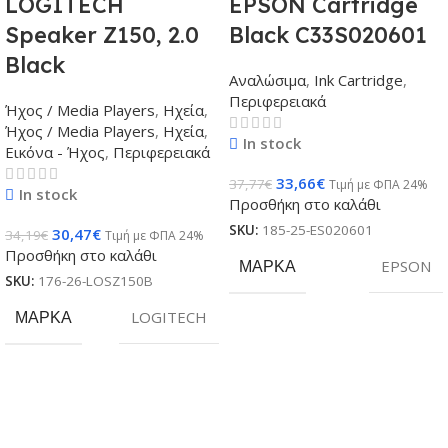
LOGITECH
EPSON Cartridge
Speaker Z150, 2.0
Black C33S020601
Black
Αναλώσιμα
,
Ink Cartridge
,
Περιφερειακά
Ήχος / Media Players
,
Ηχεία
,
Ήχος / Media Players
,
Ηχεία
,
In stock
Εικόνα - Ήχος
,
Περιφερειακά
33,66
€
37,77
€
Τιμή με ΦΠΑ 24%
In stock
Προσθήκη στο καλάθι
SKU:
185-25-ES020601
30,47
€
34,19
€
Τιμή με ΦΠΑ 24%
Προσθήκη στο καλάθι
ΜΆΡΚΑ
EPSON
SKU:
176-26-LOSZ150B
ΜΆΡΚΑ
LOGITECH