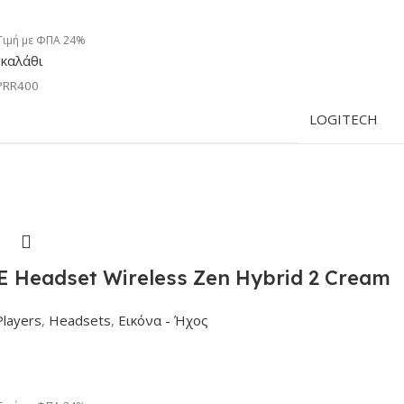
Τιμή με ΦΠΑ 24%
καλάθι
PRR400
LOGITECH
 Headset Wireless Zen Hybrid 2 Cream
Players
,
Headsets
,
Εικόνα - Ήχος