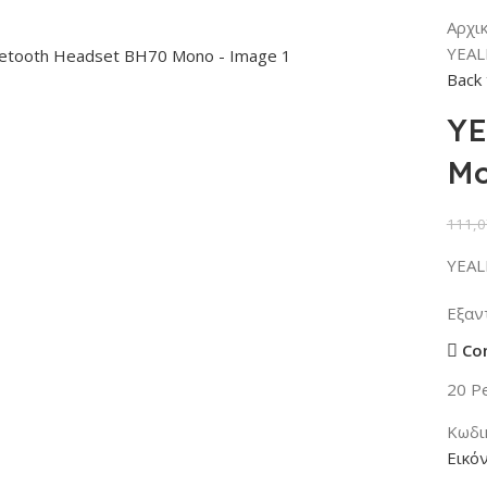
Αρχι
YEAL
Back 
YE
M
111,0
YEAL
Εξαν
Co
20
Pe
Κωδι
Εικό