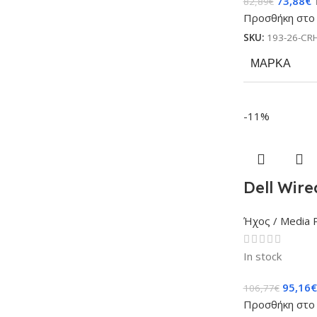
73,88
€
82,89
€
Προσθήκη στο 
SKU:
193-26-CR
ΜΆΡΚΑ
-11%
Dell Wir
Ήχος / Media 
In stock
95,16
€
106,77
€
Προσθήκη στο 