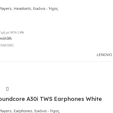
Players
,
Headsets
,
Εικόνα - Ήχος
Τιμή με ΦΠΑ 24%
καλάθι
HSWUSBC
LENOVO
undcore A30i TWS Earphones White
Players
,
Earphones
,
Εικόνα - Ήχος