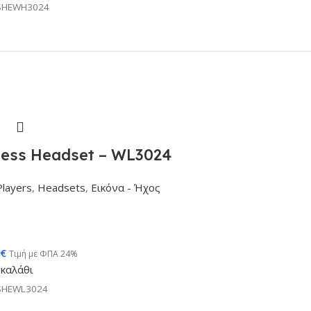
SHEWH3024
eless Headset – WL3024
Players
,
Headsets
,
Εικόνα - Ήχος
€
Τιμή με ΦΠΑ 24%
καλάθι
SHEWL3024