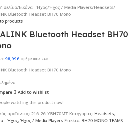
κή σελίδα
Εικόνα - Ήχος
Ήχος / Media Players
Headsets
INK Bluetooth Headset BH70 Mono
to products
ALINK Bluetooth Headset BH70
ono
98,99
€
7
€
Τιμή με ΦΠΑ 24%
INK Bluetooth Headset BH70 Mono
τλημένο
mpare
Add to wishlist
ople watching this product now!
κός προϊόντος:
216-26-YBH70MT
Κατηγορίες:
Headsets
,
να - Ήχος
,
Ήχος / Media Players
Ετικέτα:
BH70 MONO TEAMS