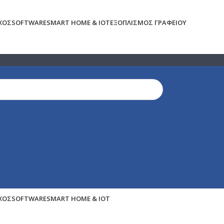
ΉΧΟΣ
SOFTWARE
SMART HOME & IOT
ΕΞΟΠΛΙΣΜΌΣ ΓΡΑΦΕΊΟΥ
ΉΧΟΣ
SOFTWARE
SMART HOME & IOT