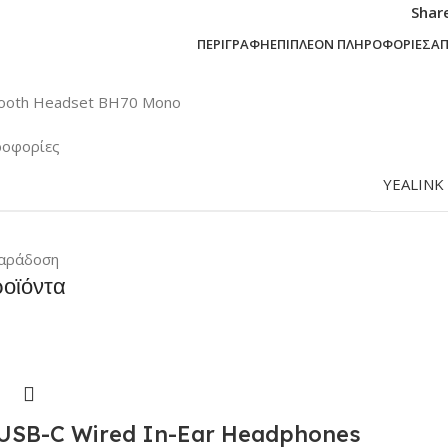
Shar
ΠΕΡΙΓΡΑΦΉ
ΕΠΙΠΛΈΟΝ ΠΛΗΡΟΦΟΡΊΕΣ
Α
tooth Headset BH70 Mono
ροφορίες
YEALINK
αράδοση
ροϊόντα
SB-C Wired In-Ear Headphones