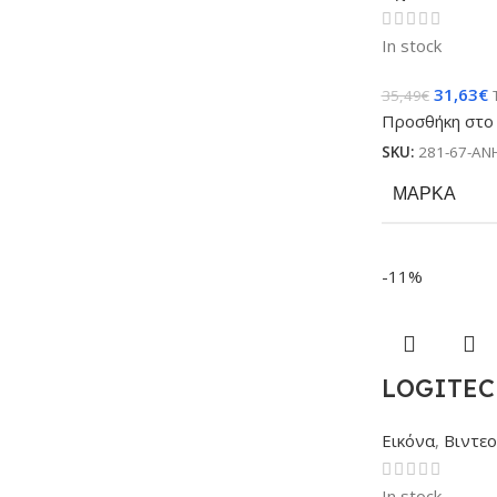
In stock
31,63
€
35,49
€
Προσθήκη στο 
SKU:
281-67-AN
ΜΆΡΚΑ
-11%
LOGITECH
Εικόνα
,
Βιντεο
In stock