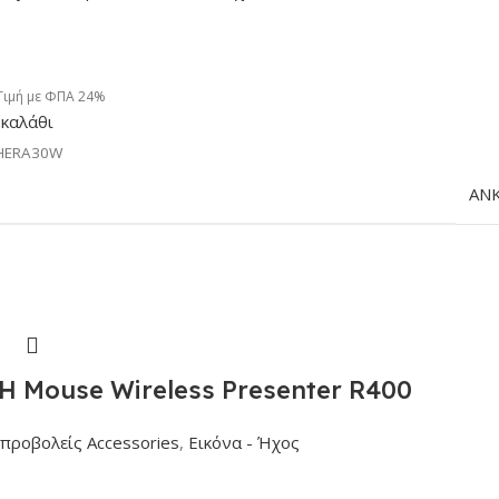
Τιμή με ΦΠΑ 24%
καλάθι
HERA30W
AN
 Mouse Wireless Presenter R400
προβολείς Accessories
,
Εικόνα - Ήχος