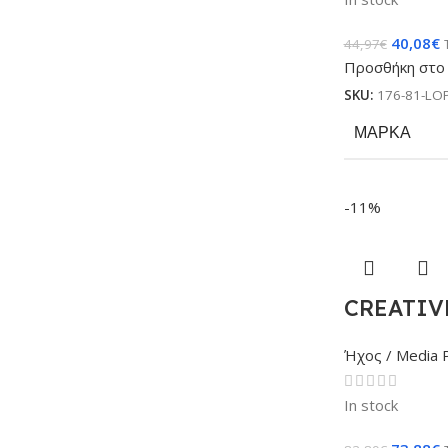
40,08
€
44,97
€
Προσθήκη στο 
SKU:
176-81-LO
ΜΆΡΚΑ
-11%
CREATIVE
Ήχος / Media 
In stock