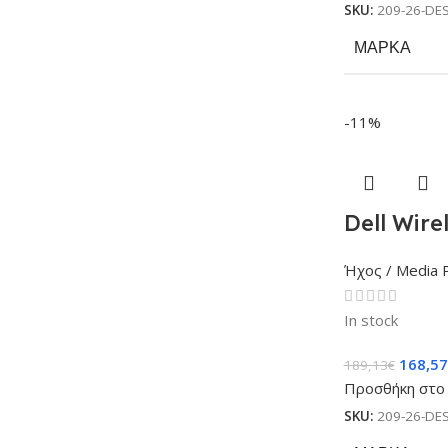
SKU:
209-26-DE
ΜΆΡΚΑ
-11%
Dell Wir
Ήχος / Media 
In stock
168,57
189,13
€
Προσθήκη στο 
SKU:
209-26-DE