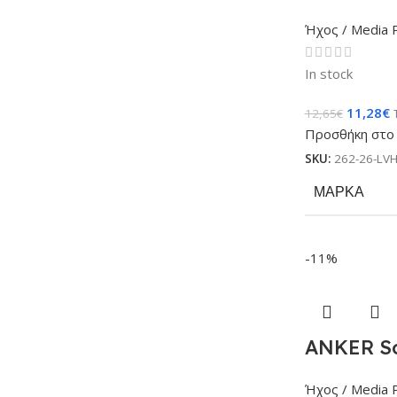
Ήχος / Media 
In stock
11,28
€
12,65
€
Προσθήκη στο 
SKU:
262-26-LV
ΜΆΡΚΑ
-11%
ANKER So
Ήχος / Media 