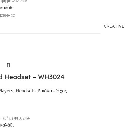
Τιμή με ΦΠΑ 24%
καλάθι
HZENH2C
CREATIVE
ed Headset – WH3024
Players
,
Headsets
,
Εικόνα - Ήχος
Τιμή με ΦΠΑ 24%
καλάθι