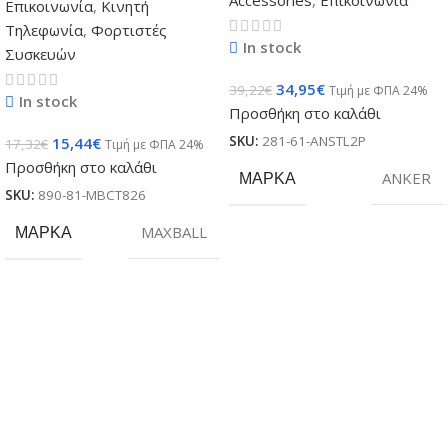
Επικοινωνία
,
Κινητή
Τηλεφωνία
,
Φορτιστές
In stock
Συσκευών
34,95
€
39,22
€
Τιμή με ΦΠΑ 24%
In stock
Προσθήκη στο καλάθι
SKU:
281-61-ANSTL2P
15,44
€
17,32
€
Τιμή με ΦΠΑ 24%
Προσθήκη στο καλάθι
ΜΆΡΚΑ
ANKER
SKU:
890-81-MBCT826
ΜΆΡΚΑ
MAXBALL