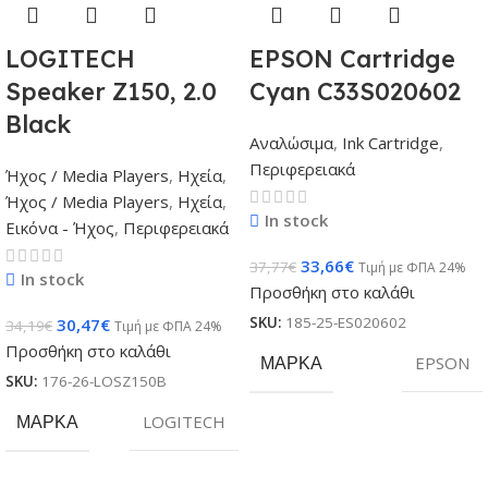
LOGITECH
EPSON Cartridge
Speaker Z150, 2.0
Cyan C33S020602
Black
Αναλώσιμα
,
Ink Cartridge
,
Περιφερειακά
Ήχος / Media Players
,
Ηχεία
,
Ήχος / Media Players
,
Ηχεία
,
In stock
Εικόνα - Ήχος
,
Περιφερειακά
33,66
€
37,77
€
Τιμή με ΦΠΑ 24%
In stock
Προσθήκη στο καλάθι
SKU:
185-25-ES020602
30,47
€
34,19
€
Τιμή με ΦΠΑ 24%
Προσθήκη στο καλάθι
ΜΆΡΚΑ
EPSON
SKU:
176-26-LOSZ150B
ΜΆΡΚΑ
LOGITECH