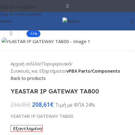
Skip to navigation
Skip to main content
Menu
Click to enlarge
-11%
Αρχική σελίδα
Περιφερειακά
Συσκευές και Εξαρτήματα
vPBX Parts/Components
Back to products
YEASTAR IP GATEWAY TA800
208,61
€
234,05
€
Τιμή με ΦΠΑ 24%
YEASTAR IP GATEWAY TA800
Εξαντλημένο