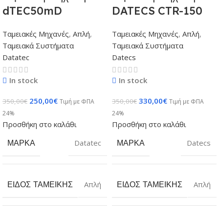
dTEC50mD
DATECS CTR-150
Ταμειακές Μηχανές
,
Απλή
,
Ταμειακές Μηχανές
,
Απλή
,
Ταμειακά Συστήματα
Ταμειακά Συστήματα
Datatec
Datecs
In stock
In stock
250,00
€
330,00
€
350,00
€
350,00
€
Τιμή με ΦΠΑ
Τιμή με ΦΠΑ
24%
24%
Προσθήκη στο καλάθι
Προσθήκη στο καλάθι
ΜΆΡΚΑ
Datatec
ΜΆΡΚΑ
Datecs
ΕΊΔΟΣ ΤΑΜΕΙΚΉΣ
Απλή
ΕΊΔΟΣ ΤΑΜΕΙΚΉΣ
Απλή