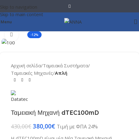
Skip to navigation
Skip to main content
Menu
Click to enlarge
-12%
Αρχική σελίδα
Ταμειακά Συστήματα
Ταμειακές Μηχανές
Απλή
Ταμειακή Μηχανή dTEC100mD
380,00
€
430,00
€
Τιμή με ΦΠΑ 24%
Η dTEC100mD είναι μία Νέα Ταμειακή Μηχανή