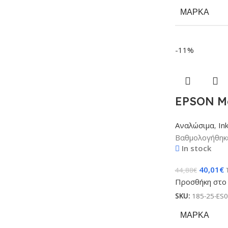
ΜΆΡΚΑ
-11%
EPSON Ma
Αναλώσιμα
,
In
Βαθμολογήθηκ
In stock
40,01
€
44,88
€
Προσθήκη στο 
SKU:
185-25-ES
ΜΆΡΚΑ