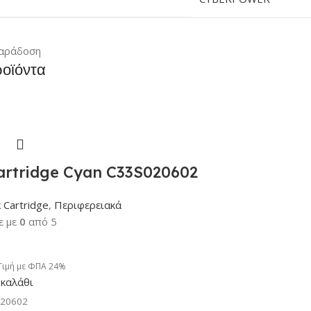
αράδοση
ροϊόντα
rtridge Cyan C33S020602
k Cartridge
,
Περιφερειακά
ε με
0
από 5
Τιμή με ΦΠΑ 24%
καλάθι
020602