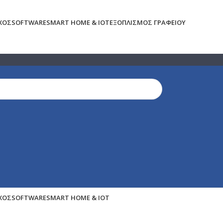
ΉΧΟΣ
SOFTWARE
SMART HOME & IOT
ΕΞΟΠΛΙΣΜΌΣ ΓΡΑΦΕΊΟΥ
ΉΧΟΣ
SOFTWARE
SMART HOME & IOT