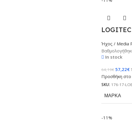
LOGITECH
Ήχος / Media 
Βαθμολογήθηκ
In stock
57,22
€
64,19
€
Προσθήκη στο 
SKU:
176-17-LO
ΜΆΡΚΑ
-11%