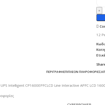
Co
12
Pe
Κωδι
Κατη
Ετικ
Shar
ΠΕΡΙΓΡΑΦΉ
ΕΠΙΠΛΈΟΝ ΠΛΗΡΟΦΟΡΊΕΣ
Α
S Intelligent CP1600EPFCLCD Line Interactive APFC LCD 160
ροφορίες
CYBERPOWER