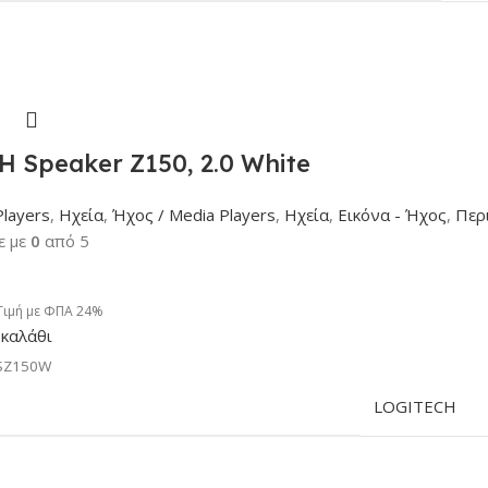
 Speaker Z150, 2.0 White
Players
,
Ηχεία
,
Ήχος / Media Players
,
Ηχεία
,
Εικόνα - Ήχος
,
Περ
ε με
0
από 5
Τιμή με ΦΠΑ 24%
καλάθι
SZ150W
LOGITECH