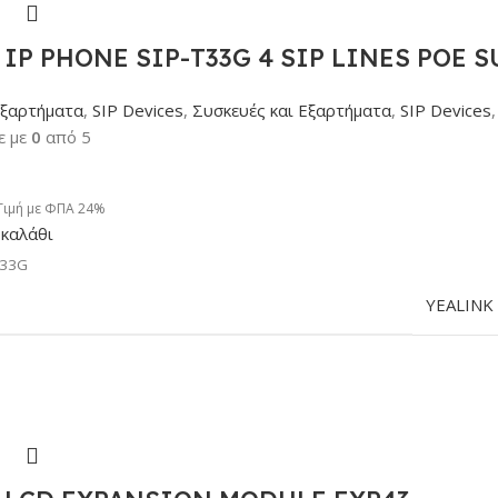
IP PHONE SIP-T33G 4 SIP LINES POE 
Εξαρτήματα
,
SIP Devices
,
Συσκευές και Εξαρτήματα
,
SIP Devices
,
ε με
0
από 5
Τιμή με ΦΠΑ 24%
καλάθι
T33G
YEALINK