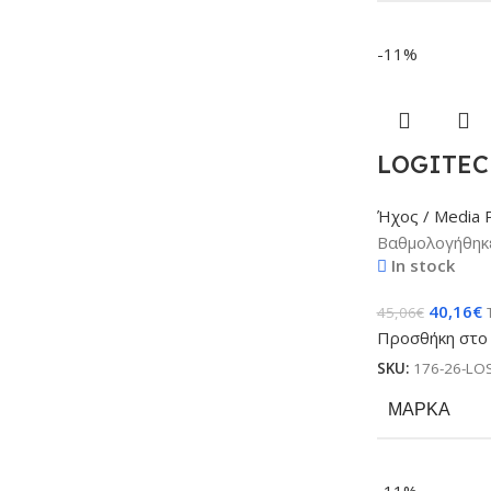
-11%
LOGITECH
Ήχος / Media 
Βαθμολογήθηκ
In stock
40,16
€
45,06
€
Προσθήκη στο 
SKU:
176-26-LO
ΜΆΡΚΑ
-11%