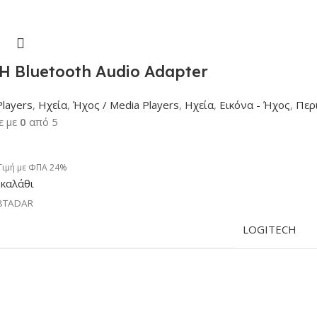
 Bluetooth Audio Adapter
Players
,
Ηχεία
,
Ήχος / Media Players
,
Ηχεία
,
Εικόνα - Ήχος
,
Περ
ε με
0
από 5
Τιμή με ΦΠΑ 24%
καλάθι
BTADAR
LOGITECH