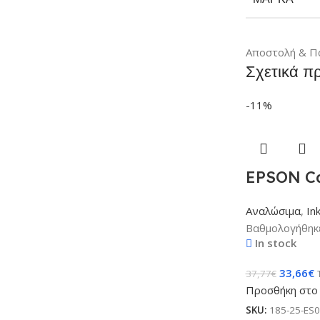
Αποστολή & Π
Σχετικά π
-11%
EPSON Ca
Αναλώσιμα
,
In
Βαθμολογήθηκ
In stock
33,66
€
37,77
€
Προσθήκη στο 
SKU:
185-25-ES