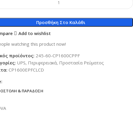
Προσθήκη Στο Καλάθι
mpare
Add to wishlist
ople watching this product now!
κός προϊόντος:
245-60-CP1600CPPF
γορίες:
UPS
,
Περιφερειακά
,
Προστασία Ρεύματος
έτα:
CP1600EPFCLCD
e:
ΠΟΣΤΟΛΉ & ΠΑΡΆΔΟΣΗ
0VA