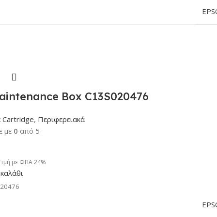
EPS
intenance Box C13S020476
k Cartridge
,
Περιφερειακά
ε με
0
από 5
Τιμή με ΦΠΑ 24%
καλάθι
020476
EPS