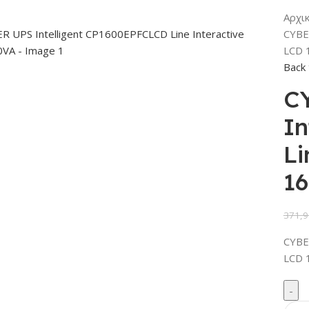
Αρχι
CYBE
LCD 
Back 
C
In
Li
1
371,9
CYBE
LCD 