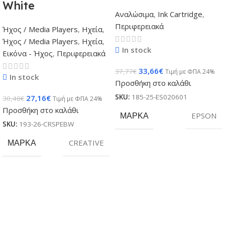
White
Αναλώσιμα
,
Ink Cartridge
,
Περιφερειακά
Ήχος / Media Players
,
Ηχεία
,
Ήχος / Media Players
,
Ηχεία
,
In stock
Εικόνα - Ήχος
,
Περιφερειακά
33,66
€
37,77
€
Τιμή με ΦΠΑ 24%
In stock
Προσθήκη στο καλάθι
SKU:
185-25-ES020601
27,16
€
30,48
€
Τιμή με ΦΠΑ 24%
Προσθήκη στο καλάθι
ΜΆΡΚΑ
EPSON
SKU:
193-26-CRSPEBW
ΜΆΡΚΑ
CREATIVE