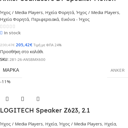
X600
Ήχος / Media Players
,
Ηχεία Φορητά
,
Ήχος / Media Players
,
Ηχεία Φορητά
,
Περιφερειακά
,
Εικόνα - Ήχος
In stock
205,42
€
230,47
€
Τιμή με ΦΠΑ 24%
Προσθήκη στο καλάθι
SKU:
281-26-ANSBMX600
ΜΆΡΚΑ
ANKER
-11%
LOGITECH Speaker Z623, 2.1
Ήχος / Media Players
,
Ηχεία
,
Ήχος / Media Players
,
Ηχεία
,