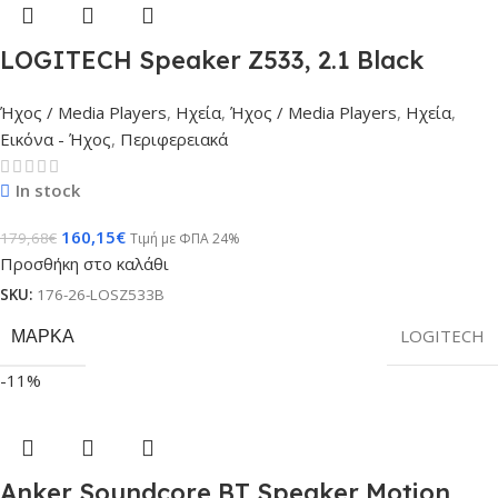
LOGITECH Speaker Z533, 2.1 Black
Ήχος / Media Players
,
Ηχεία
,
Ήχος / Media Players
,
Ηχεία
,
Εικόνα - Ήχος
,
Περιφερειακά
In stock
160,15
€
179,68
€
Τιμή με ΦΠΑ 24%
Προσθήκη στο καλάθι
SKU:
176-26-LOSZ533B
ΜΆΡΚΑ
LOGITECH
-11%
Anker Soundcore BT Speaker Motion