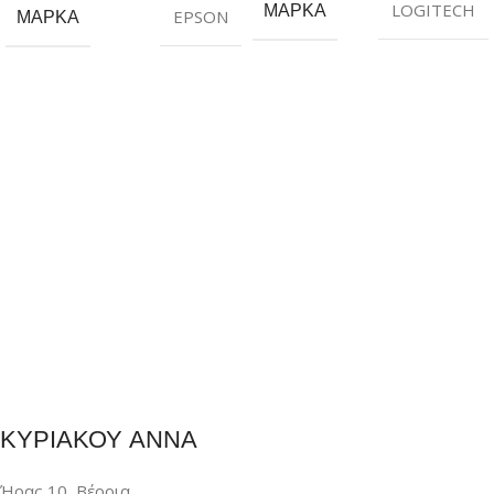
ΜΆΡΚΑ
LOGITECH
ΜΆΡΚΑ
EPSON
ΚΥΡΙΑΚΟΥ ΑΝΝΑ
Ήρας 10, Βέροια