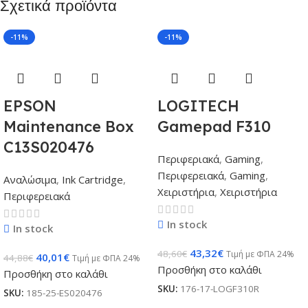
Σχετικά προϊόντα
-11%
-11%
EPSON
LOGITECH
Maintenance Box
Gamepad F310
C13S020476
Περιφεριακά
,
Gaming
,
Περιφερειακά
,
Gaming
,
Αναλώσιμα
,
Ink Cartridge
,
Χειριστήρια
,
Χειριστήρια
Περιφερειακά
In stock
In stock
43,32
€
48,60
€
Τιμή με ΦΠΑ 24%
40,01
€
44,88
€
Τιμή με ΦΠΑ 24%
Προσθήκη στο καλάθι
Προσθήκη στο καλάθι
SKU:
176-17-LOGF310R
SKU:
185-25-ES020476