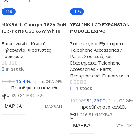
-11%
-11%
MAXBALL Charger T826 GaN
YEALINK LCD EXPANSION
II 3-Ports USB 65W White
MODULE EXP43
Επικοινωνία
,
Κινητή
Συσκευές και Εξαρτήματα
,
Τηλεφωνία
,
Φορτιστές
Telephone Accessories /
Συσκευών
Parts
,
Συσκευές και
Εξαρτήματα
,
Telephone
In stock
Accessories / Parts
,
Περιφερειακά
,
Επικοινωνία
15,44
€
17,32
€
Τιμή με ΦΠΑ 24%
Προσθήκη στο καλάθι
In stock
SKU:
890-81-MBCT826
91,79
€
102,98
€
Τιμή με ΦΠΑ 24%
ΜΆΡΚΑ
MAXBALL
Προσθήκη στο καλάθι
SKU:
216-51-YMEXP43
ΜΆΡΚΑ
YEALINK