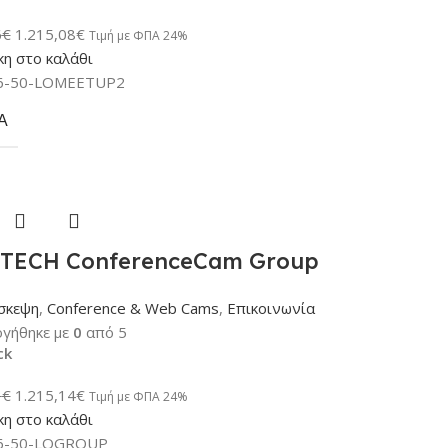
6
€
1.215,08
€
Τιμή με ΦΠΑ 24%
η στο καλάθι
6-50-LOMEETUP2
Α
TECH ConferenceCam Group
σκεψη
,
Conference & Web Cams
,
Επικοινωνία
γήθηκε με
0
από 5
ck
3
€
1.215,14
€
Τιμή με ΦΠΑ 24%
η στο καλάθι
6-50-LOGROUP