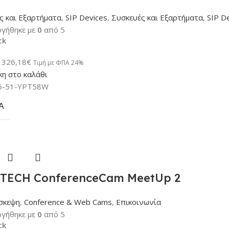
ς και Εξαρτήματα
,
SIP Devices
,
Συσκευές και Εξαρτήματα
,
SIP D
γήθηκε με
0
από 5
ck
326,18
€
Τιμή με ΦΠΑ 24%
η στο καλάθι
6-51-YPT58W
Α
TECH ConferenceCam MeetUp 2
σκεψη
,
Conference & Web Cams
,
Επικοινωνία
γήθηκε με
0
από 5
ck