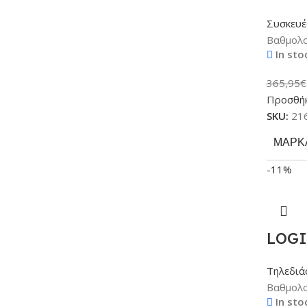
Συσκευέ
Βαθμολο
In sto
365,95
€
Προσθήκ
SKU:
21
ΜΆΡΚ
-11%
LOGI
Τηλεδιά
Βαθμολο
In sto