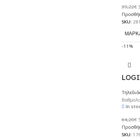
39,22
€
Προσθήκ
SKU:
28
ΜΆΡΚ
-11%
LOGI
Τηλεδιά
Βαθμολο
In sto
64,20
€
Προσθήκ
SKU:
17