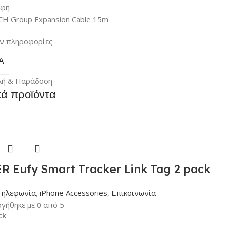
αφή
H Group Expansion Cable 15m
ν πληροφορίες
Α
λή & Παράδοση
κά προϊόντα
 Eufy Smart Tracker Link Tag 2 pack
Τηλεφωνία
,
iPhone Accessories
,
Επικοινωνία
γήθηκε με
0
από 5
ck