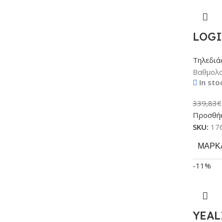
LOGI
Τηλεδιά
Βαθμολο
In sto
339,83
€
Προσθήκ
SKU:
17
ΜΆΡΚ
-11%
YEAL