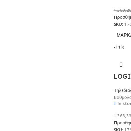
1.363,2
Προσθήκ
SKU:
17
ΜΆΡΚ
-11%
LOGI
Τηλεδιά
Βαθμολο
In sto
1.363,3
Προσθήκ
SKU:
17