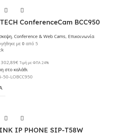
TECH ConferenceCam BCC950
σκεψη
,
Conference & Web Cams
,
Επικοινωνία
γήθηκε με
0
από 5
ck
302,89
€
Τιμή με ΦΠΑ 24%
η στο καλάθι
6-50-LOBCC950
Α
INK IP PHONE SIP-T58W