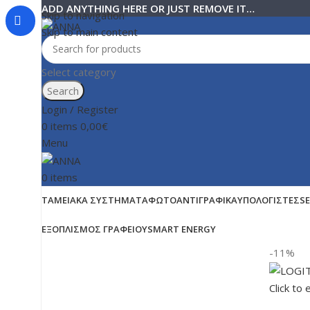
ADD ANYTHING HERE OR JUST REMOVE IT…
Skip to navigation
Skip to main content
Select category
Search
Login / Register
0
items
0,00
€
Menu
0
items
ΤΑΜΕΙΑΚΆ ΣΥΣΤΉΜΑΤΑ
ΦΩΤΟΑΝΤΙΓΡΑΦΙΚΆ
ΥΠΟΛΟΓΙΣΤΈΣ
S
ΕΞΟΠΛΙΣΜΌΣ ΓΡΑΦΕΊΟΥ
SMART ENERGY
-11%
Click to 