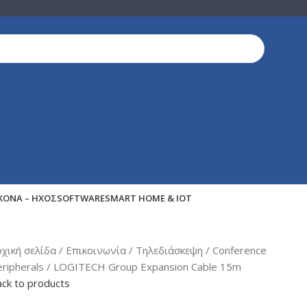
ΙΚΌΝΑ – ΉΧΟΣ
SOFTWARE
SMART HOME & IOT
ρχική σελίδα
Επικοινωνία
Τηλεδιάσκεψη
Conference
eripherals
LOGITECH Group Expansion Cable 15m
ck to products