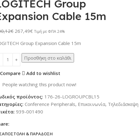
LOGITECH Group
Expansion Cable 15m
00,12
€
267,49
€
Τιμή με ΦΠΑ 24%
OGITECH Group Expansion Cable 15m
Προσθήκη στο καλάθι
Compare
Add to wishlist
1
People watching this product now!
ωδικός προϊόντος:
176-26-LOGROUPCBL15
ατηγορίες:
Conference Peripherals
,
Επικοινωνία
,
Τηλεδιάσκεψη
τικέτα:
939-001490
hare:
Σ
ΑΠΟΣΤΟΛΉ & ΠΑΡΆΔΟΣΗ