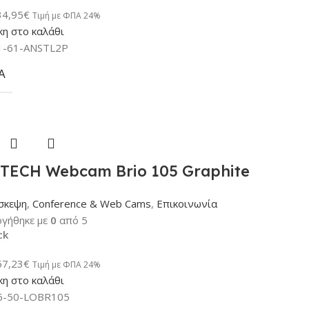
34,95
€
Τιμή με ΦΠΑ 24%
η στο καλάθι
1-61-ANSTL2P
Α
TECH Webcam Brio 105 Graphite
σκεψη
,
Conference & Web Cams
,
Επικοινωνία
γήθηκε με
0
από 5
ck
57,23
€
Τιμή με ΦΠΑ 24%
η στο καλάθι
6-50-LOBR105