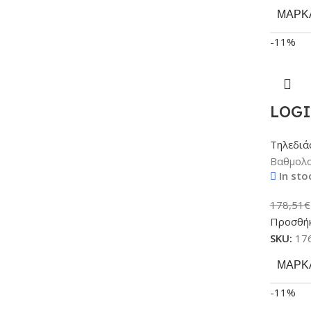
ΜΆΡΚ
-11%
LOGI
Τηλεδιά
Βαθμολο
In sto
178,51
€
Προσθήκ
SKU:
17
ΜΆΡΚ
-11%