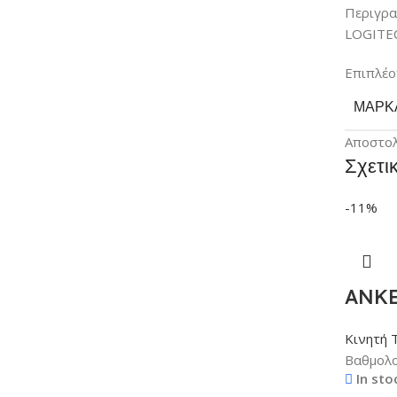
Περιγρ
LOGITEC
Επιπλέο
ΜΆΡΚ
Αποστο
Σχετι
-11%
ANKER
Κινητή 
Βαθμολο
In sto