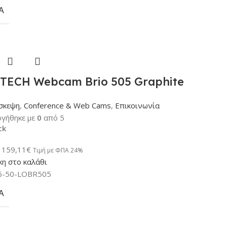
Α
TECH Webcam Brio 505 Graphite
σκεψη
,
Conference & Web Cams
,
Επικοινωνία
γήθηκε με
0
από 5
ck
159,11
€
Τιμή με ΦΠΑ 24%
η στο καλάθι
6-50-LOBR505
Α